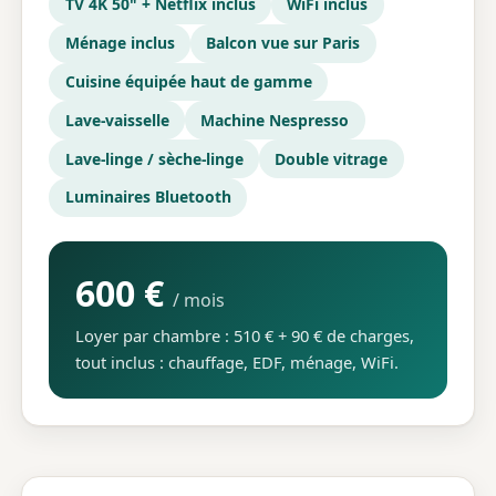
TV 4K 50" + Netflix inclus
WiFi inclus
Ménage inclus
Balcon vue sur Paris
Cuisine équipée haut de gamme
Lave-vaisselle
Machine Nespresso
Lave-linge / sèche-linge
Double vitrage
Luminaires Bluetooth
600 €
/ mois
Loyer par chambre : 510 € + 90 € de charges,
tout inclus : chauffage, EDF, ménage, WiFi.