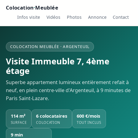
Colocation
·
Meublée
Infos visite
Vidéos
Photos
Annonce
Contact
COLOCATION MEUBLÉE · ARGENTEUIL
Visite Immeuble 7, 4ème
étage
Superbe appartement lumineux entièrement refait à
neuf, en plein centre-ville d'Argenteuil, à 9 minutes de
Paris Saint-Lazare.
114 m²
6 colocataires
600 €/mois
SURFACE
COLOCATION
TOUT INCLUS
9 min