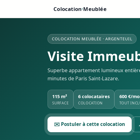
Colocation
·
Meublée
COLOCATION MEUBLÉE · ARGENTEUIL
Visite Immeub
Superbe appartement lumineux entièremen
minutes de Paris Saint-Lazare.
115 m²
6 colocataires
600 €/mo
SURFACE
COLOCATION
TOUT INCL
✉️ Postuler à cette colocation