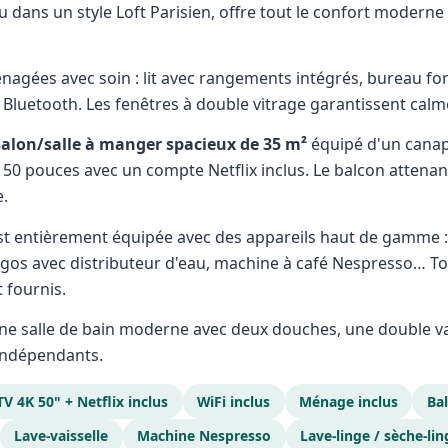
u dans un style Loft Parisien, offre tout le confort moderne
agées avec soin : lit avec rangements intégrés, bureau fon
 Bluetooth. Les fenêtres à double vitrage garantissent calm
salon/salle à manger spacieux de 35 m²
équipé d'un canap
 50 pouces avec un compte Netflix inclus. Le balcon attena
e.
est entièrement équipée avec des appareils haut de gamme :
frigos avec distributeur d'eau, machine à café Nespresso… To
 fournis.
e salle de bain moderne avec deux douches, une double vas
 indépendants.
TV 4K 50" + Netflix inclus
WiFi inclus
Ménage inclus
Bal
Lave-vaisselle
Machine Nespresso
Lave-linge / sèche-lin