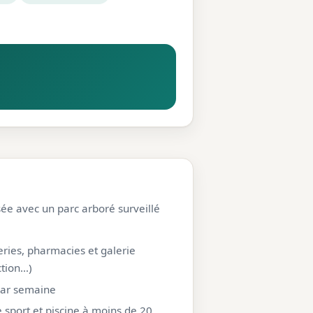
ée avec un parc arboré surveillé
ies, pharmacies et galerie
tion…)
par semaine
e sport et piscine à moins de 20