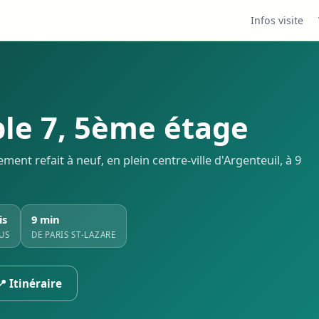
Infos visite
le 7, 5ème étage
t refait à neuf, en plein centre-ville d'Argenteuil, à 9
is
9 min
US
DE PARIS ST-LAZARE
📍 Itinéraire