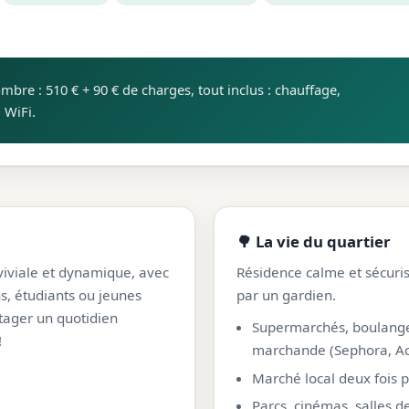
mbre : 510 € + 90 € de charges, tout inclus : chauffage,
 WiFi.
🌳 La vie du quartier
viviale et dynamique, avec
Résidence calme et sécuris
s, étudiants ou jeunes
par un gardien.
rtager un quotidien
Supermarchés, boulanger
!
marchande (Sephora, Ac
Marché local deux fois 
Parcs, cinémas, salles d